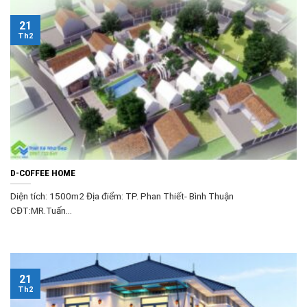
21
Th2
D-COFFEE HOME
Diện tích: 1500m2 Địa điểm: TP. Phan Thiết- Bình Thuận
CĐT:MR.Tuấn...
21
Th2