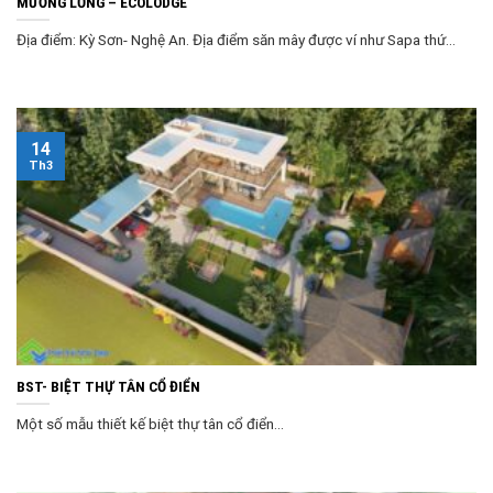
MƯỜNG LỐNG – ECOLODGE
Địa điểm: Kỳ Sơn- Nghệ An. Địa điểm săn mây được ví như Sapa thứ...
14
Th3
BST- BIỆT THỰ TÂN CỔ ĐIỂN
Một số mẫu thiết kế biệt thự tân cổ điển...