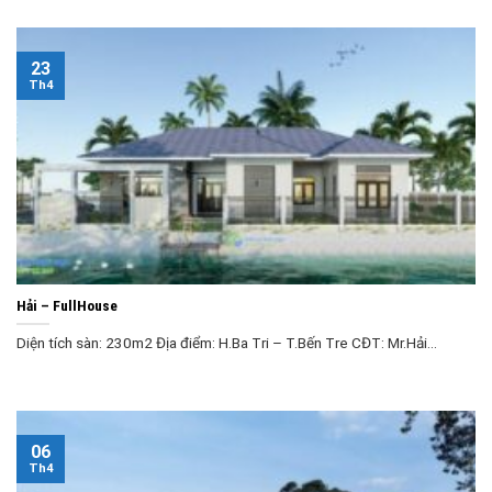
23
Th4
Hải – FullHouse
Diện tích sàn: 230m2 Địa điểm: H.Ba Tri – T.Bến Tre CĐT: Mr.Hải...
06
Th4