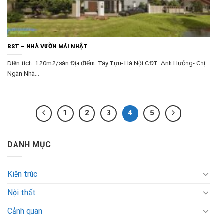
BST – NHÀ VƯỜN MÁI NHẬT
Diện tích: 120m2/sàn Địa điểm: Tây Tựu- Hà Nội CĐT: Anh Hưởng- Chị
Ngàn Nhà...
1
2
3
4
5
DANH MỤC
Kiến trúc
Nội thất
Cảnh quan