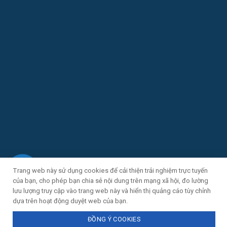
Trang web này sử dụng cookies để cải thiện trải nghiệm trực tuyến
của bạn, cho phép bạn chia sẻ nội dung trên mạng xã hội, đo lường
lưu lượng truy cập vào trang web này và hiển thị quảng cáo tùy chỉnh
dựa trên hoạt động duyệt web của bạn.
ĐỒNG Ý COOKIES
© All rights reserved.
CÔNG TY CỔ PHẦN KIẾN TRÚC VIỆT NAM XANH