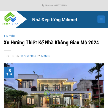
Skip
Hotline: 0987722869
to
content
TIN TỨC
Xu Hướng Thiết Kế Nhà Không Gian Mở 2024
POSTED ON
15/09/2024
BY
ADMIN
15
Th9